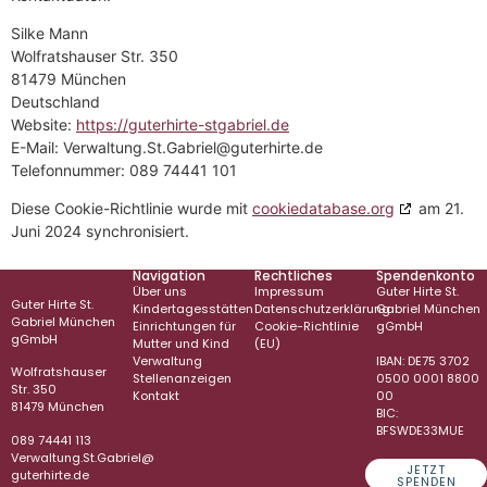
Silke Mann
Wolfratshauser Str. 350
81479 München
Deutschland
Website:
https://guterhirte-stgabriel.de
E-Mail:
Verwaltung.St.Gabriel@
guterhirte.de
Telefonnummer: 089 74441 101
Diese Cookie-Richtlinie wurde mit
cookiedatabase.org
am 21.
Juni 2024 synchronisiert.
Navigation
Rechtliches
Spendenkonto
Über uns
Impressum
Guter Hirte St.
Guter Hirte St.
Kindertagesstätten
Datenschutzerklärung
Gabriel München
Gabriel München
Einrichtungen für
Cookie-Richtlinie
gGmbH
gGmbH
Mutter und Kind
(EU)
Verwaltung
IBAN: DE75 3702
Wolfratshauser
Stellenanzeigen
0500 0001 8800
Str. 350
Kontakt
00
81479 München
BIC:
BFSWDE33MUE
089 74441 113
Verwaltung.St.Gabriel@
JETZT
guterhirte.de
SPENDEN