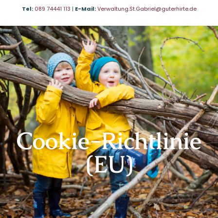
Tel:
089 74441 113
|
E-Mail:
Verwaltung.St.Gabriel@guterhirte.de
Cookie-Richtlinie
(EU)