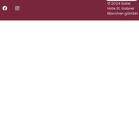
© 2024 Guter
Hirte St. Gabriel
München gGmbH